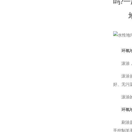
漆
漆
漆
漆
漆
漆
吗?一
线
配
油
品
市
常
联
互
色
漆
牌
场
见
系
动
系
百
资
活
问
方
统
科
讯
动
题
式
环氧
滚涂
滚涂
好、无污
滚涂
环氧
刷涂
手控制羊