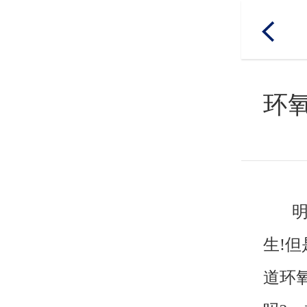
网
站
环
走
导
进
走
宣
新
加
明
航
进
传
品
盟
产
邦
明
明
视
推
代
品
汽
家
木
墙
工
橱
生!
邦
频
荐
理
中
车
具
器
面
业
柜
道环
在
心