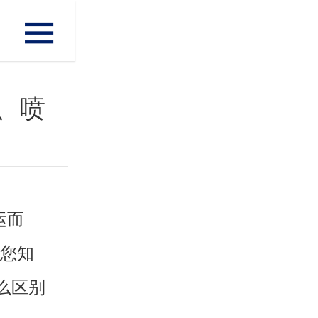
、喷
运而
，您知
么区别