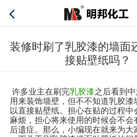
网
站
装修时刷了乳胶漆的墙面
走
导
接贴壁纸吗？
进
走
宣
新
加
明
航
进
传
品
盟
产
许多业主在刷完
乳胶漆
之后看到中
邦
明
视
推
代
用来装饰墙壁，但不不知道乳胶漆
品
汽
家
木
墙
工
橱
以直接贴壁纸。担心在贴的过程中
邦
频
荐
理
中
麻烦，担心将来使用的时候会不会
车
具
器
面
业
柜
在
后遗症。那么，小编现在就来为大
心