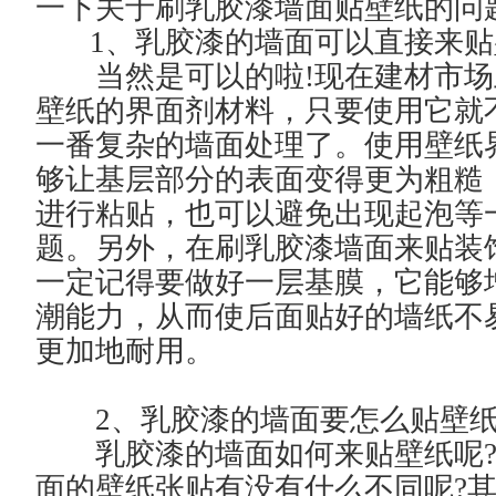
漆
漆
漆
漆
漆
漆
一下关于刷乳胶漆墙面贴壁纸的问
线
配
油
品
市
常
联
1、乳胶漆的墙面可以直接来贴
互
当然是可以的啦!现在建材市场
色
漆
牌
场
见
系
壁纸的界面剂材料，只要使用它就
动
系
百
资
活
问
方
一番复杂的墙面处理了。使用壁纸
够让基层部分的表面变得更为粗糙
统
科
讯
动
题
式
进行粘贴，也可以避免出现起泡等
题。另外，在刷乳胶漆墙面来贴装
一定记得要做好一层基膜，它能够
潮能力，从而使后面贴好的墙纸不
更加地耐用。
2、乳胶漆的墙面要怎么贴壁纸
乳胶漆的墙面如何来贴壁纸呢?
面的壁纸张贴有没有什么不同呢?